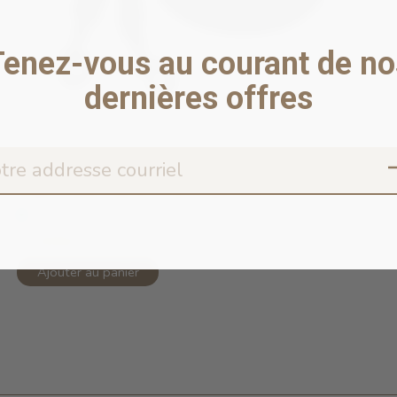
Tenez-vous au courant de no
dernières offres
Rope Leash Hands Free Triple Black ...
En stock en ligne
75,99$CA
Ajouter au panier