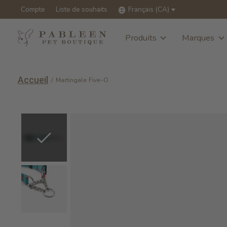
Compte
Liste de souhaits
Français (CA)
Produits
Marques
Accueil
/
Martingale Five-O
Slideshow Items