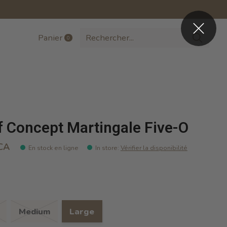
Panier
0
items
 Concept Martingale Five-O
CA
En stock en ligne
In store
:
Vérifier la disponibilité
Medium
Large