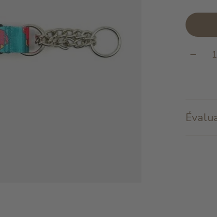
Quanti
Évalua