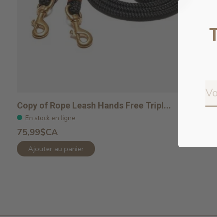
Copy of Rope Leash Hands Free Tripl...
En stock en ligne
75,99$CA
Ajouter au panier