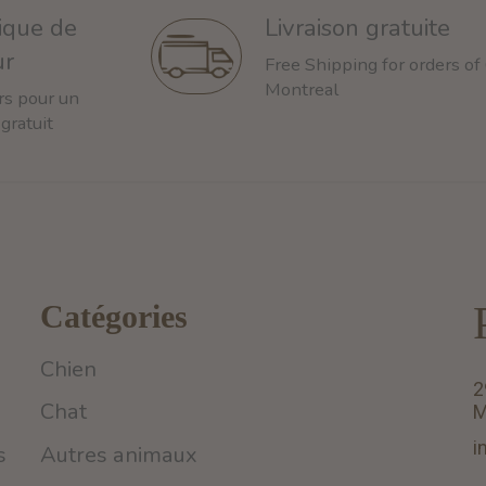
tique de
Livraison gratuite
ur
Free Shipping for orders of
Montreal
rs pour un
 gratuit
Catégories
Chien
2
Chat
M
i
s
Autres animaux