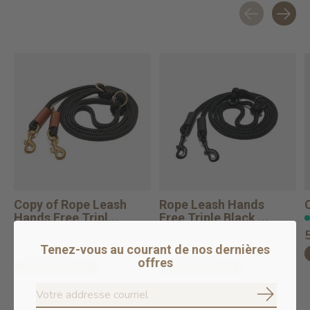
Carousel items
Copy of Rope Leash
Rope Leash Hands
Hands Free Tripl...
Free Triple Black ...
En stock en ligne
En stock en ligne
75,99$CA
75,99$CA
Tenez-vous au courant de nos dernières
offres
Ajouter au panier
Ajouter au panier
S'abonne