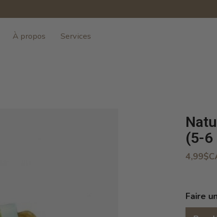
À propos
Services
Natu
(5-6
4,99$C
Faire u