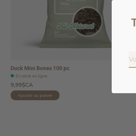
Duck Mini Bones 100 pc
En stock en ligne
9,99$CA
Ajouter au panier