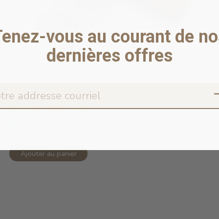
Tenez-vous au courant de no
dernières offres
Monster Bully Stick 6"
En stock en ligne
13,99$CA
Ajouter au panier