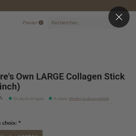
Panier
0
items
re's Own LARGE Collagen Stick
 inch)
A
En stock en ligne
In store
:
Vérifier la disponibilité
n choix:
*