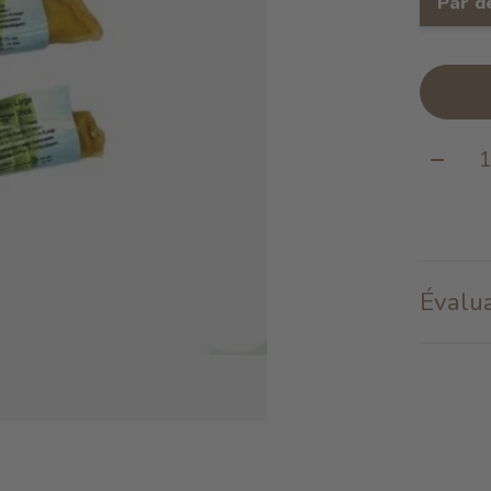
Par d
Quanti
Évalua