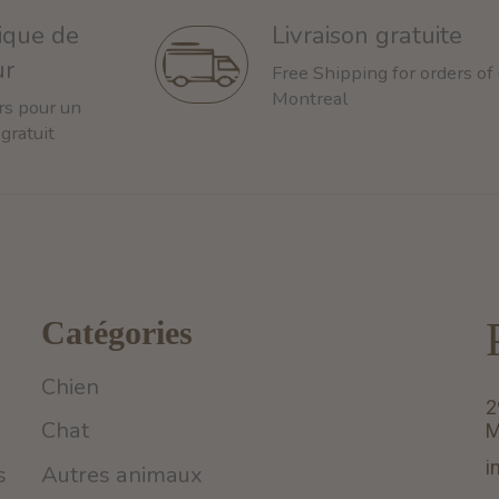
tique de
Livraison gratuite
ur
Free Shipping for orders of
Montreal
rs pour un
 gratuit
Catégories
Chien
2
Chat
M
i
s
Autres animaux