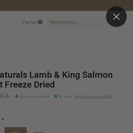
Panier
0
items
aturals Lamb & King Salmon
t Freeze Dried
$CA
En stock en ligne
In store
:
Vérifier la disponibilité
:
*