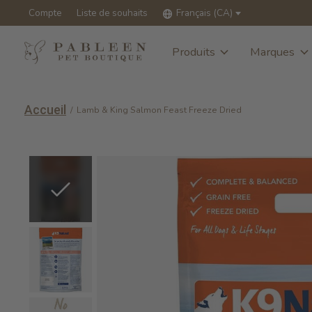
Compte
Liste de souhaits
Français (CA)
Produits
Marques
Accueil
/
Lamb & King Salmon Feast Freeze Dried
Slideshow Items