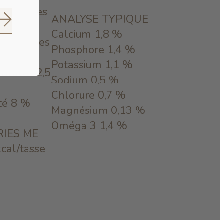
es brutes
ANALYSE TYPIQUE
S'abonner
Calcium 1,8 %
es grasses
Phosphore 1,4 %
Potassium 1,1 %
brutes 2,5
Sodium 0,5 %
Chlorure 0,7 %
té 8 %
Magnésium 0,13 %
Oméga 3 1,4 %
IES ME
cal/tasse