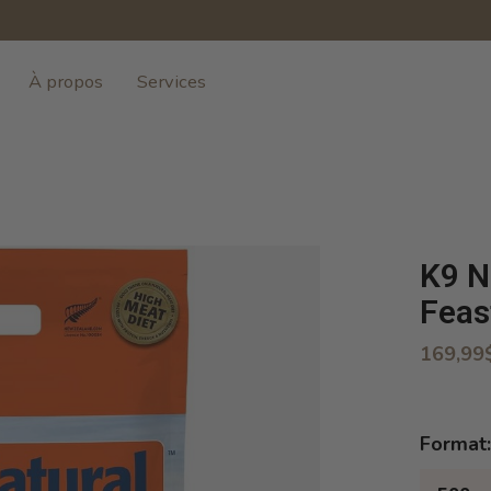
À propos
Services
K9 N
Feas
169,99
Format