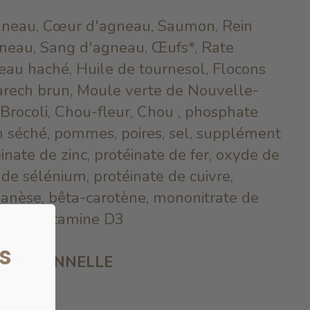
gneau, Cœur d'agneau, Saumon, Rein
gneau, Sang d'agneau, Œufs*, Rate
eau haché, Huile de tournesol, Flocons
Varech brun, Moule verte de Nouvelle-
, Brocoli, Chou-fleur, Chou , phosphate
h séché, pommes, poires, sel, supplément
inate de zinc, protéinate de fer, oxyde de
e sélénium, protéinate de cuivre,
anèse, bêta-carotène, mononitrate de
nt de vitamine D3
s
TRITIONNELLE
IE