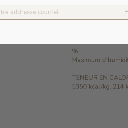
Minimum de protéin
38 %
Minimum de matièr
brutes 38 %
Maximum de fibres 
%
Maximum d'humidi
TENEUR EN CALOR
5350 kcal/kg, 214 k