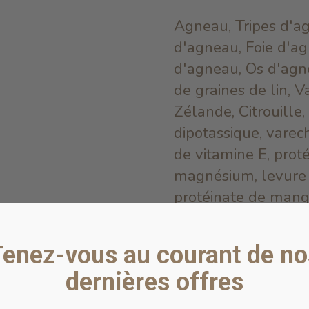
Agneau, Tripes d'a
d'agneau, Foie d'a
d'agneau, Os d'agn
de graines de lin, 
Zélande, Citrouille
dipotassique, varec
de vitamine E, proté
magnésium, levure d
protéinate de mang
thiamine, suppléme
Tenez-vous au courant de no
INFORMATION NU
dernières offres
ANALYSE GARANT