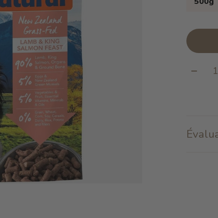
500g
Quanti
Évalua