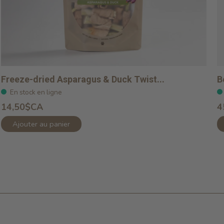
Freeze-dried Asparagus & Duck Twist...
B
En stock en ligne
14,50$CA
4
Ajouter au panier