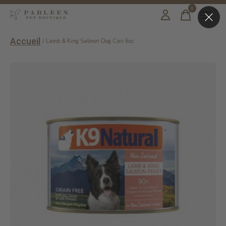
0
items
Accueil
/
Lamb & King Salmon Dog Can 6oz
Slideshow Items