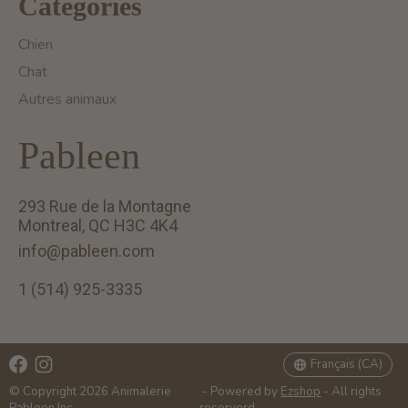
Catégories
Chien
Chat
Autres animaux
Pableen
293 Rue de la Montagne
Montreal, QC H3C 4K4
info@pableen.com
1 (514) 925-3335
English (US)
Français (CA)
Français (CA)
© Copyright 2026 Animalerie
- Powered by
Ezshop
- All rights
Pableen Inc.
reserverd