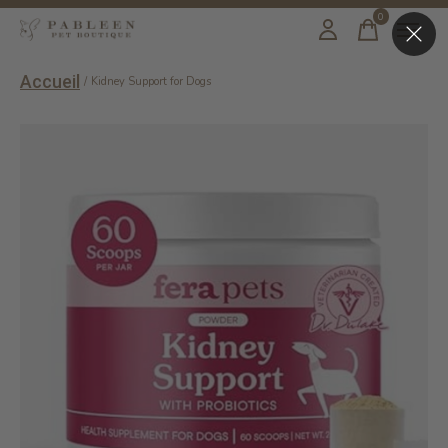
0
items
Accueil
/
Kidney Support for Dogs
Slideshow Items