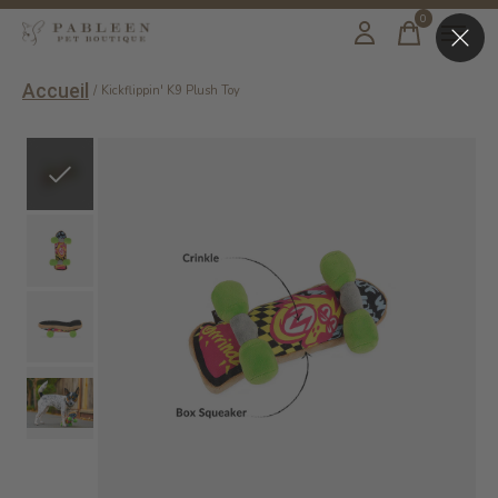
0
items
Accueil
/
Kickflippin' K9 Plush Toy
Slideshow Items