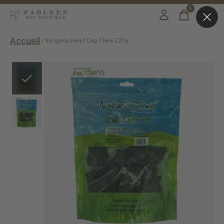
0
items
Accueil
/
Kangaroo Heart Dog Chew 227g
Slideshow Items