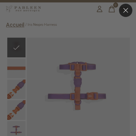
0
items
Accueil
/
Iris Neopro Harness
Slideshow Items