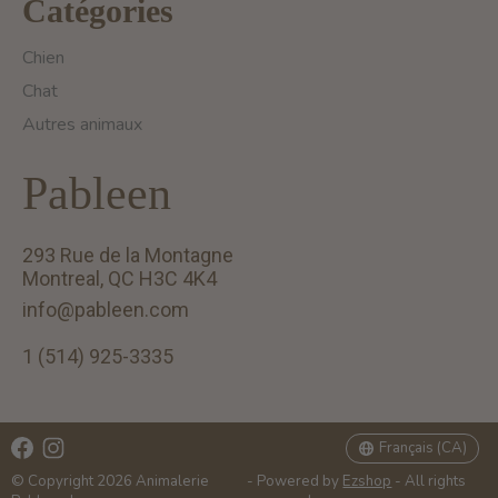
Catégories
Chien
Chat
Autres animaux
Pableen
293 Rue de la Montagne
Montreal, QC H3C 4K4
info@pableen.com
1 (514) 925-3335
English (US)
Français (CA)
Français (CA)
© Copyright 2026 Animalerie
- Powered by
Ezshop
- All rights