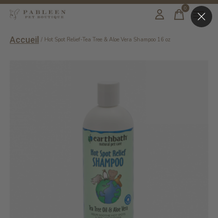
0
items
Accueil
/
Hot Spot Relief-Tea Tree & Aloe Vera Shampoo 16 oz
Slideshow Items