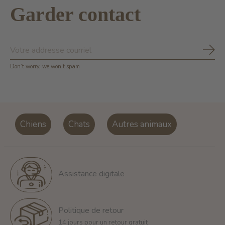
Garder contact
S'ab
Don’t worry, we won’t spam
Chiens
Chats
Autres animaux
Assistance digitale
Politique de retour
14 jours pour un retour gratuit