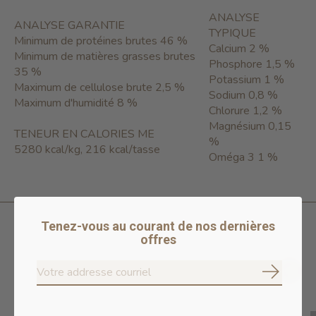
ANALYSE
ANALYSE GARANTIE
TYPIQUE
Minimum de protéines brutes 46 %
Calcium 2 %
Minimum de matières grasses brutes
Phosphore 1,5 %
35 %
Potassium 1 %
Maximum de cellulose brute 2,5 %
Sodium 0,8 %
Maximum d'humidité 8 %
Chlorure 1,2 %
Magnésium 0,15
TENEUR EN CALORIES ME
%
5280 kcal/kg, 216 kcal/tasse
Oméga 3 1 %
Tenez-vous au courant de nos dernières
offres
Produits connexes
S'abonne
Carousel items