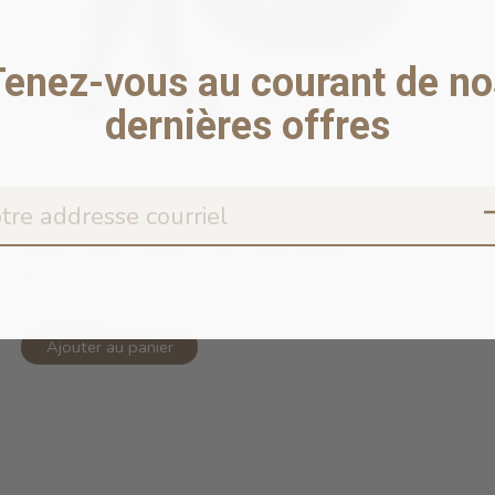
Tenez-vous au courant de no
dernières offres
Rope Leash Hands Free Triple Black ...
En stock en ligne
75,99$CA
Ajouter au panier