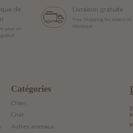
tique de
Livraison gratuite
ur
Free Shipping for orders of
Montreal
rs pour un
 gratuit
Catégories
Chien
2
Chat
M
i
s
Autres animaux