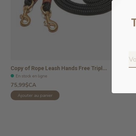
Copy of Rope Leash Hands Free Tripl...
En stock en ligne
75,99$CA
Ajouter au panier