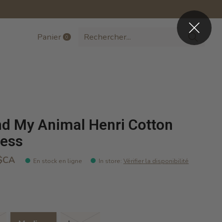
Panier
0
items
d My Animal Henri Cotton
ess
$CA
En stock en ligne
In store
:
Vérifier la disponibilité