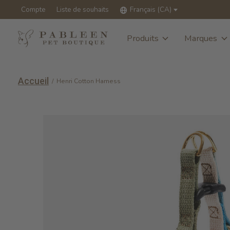
Compte
Liste de souhaits
Français (CA)
Produits
Marques
Accueil
/
Henri Cotton Harness
Slideshow Items