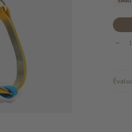
Small
Quanti
Évalua