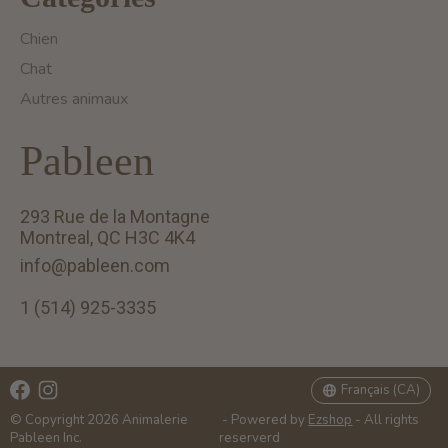
Chien
Chat
Autres animaux
Pableen
293 Rue de la Montagne
Montreal, QC H3C 4K4
info@pableen.com
1 (514) 925-3335
English (US)
Français (CA)
Français (CA)
© Copyright 2026 Animalerie
- Powered by
Ezshop
- All rights
Pableen Inc.
reserverd