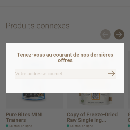
Produits connexes
Carousel items
Tenez-vous au courant de nos dernières
offres
S'abonne
Pure Bites MINI
Copy of Freeze-Dried
Trainers
Raw Single Ing...
En stock en ligne
En stock en ligne