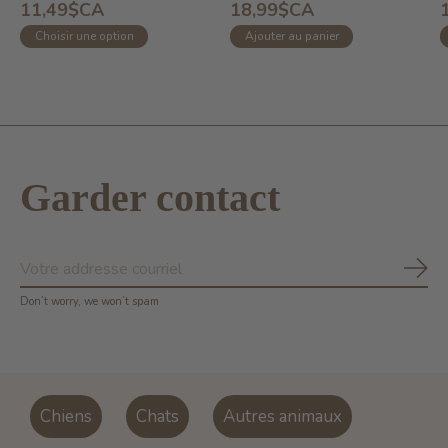
11,49$CA
18,99$CA
Choisir une option
Ajouter au panier
Garder contact
S'ab
Don’t worry, we won’t spam
Chiens
Chats
Autres animaux