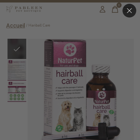
0
items
Accueil
/
Hariball Care
Slideshow Items