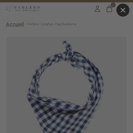
0
items
Accueil
/
Harbour Ginghan Dog Bandana
Slideshow Items