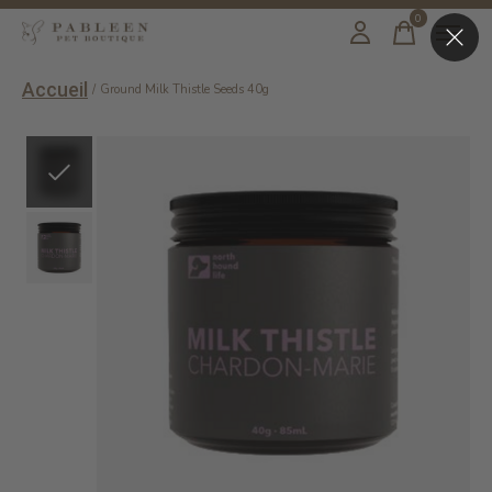
0
items
Accueil
/
Ground Milk Thistle Seeds 40g
Slideshow Items