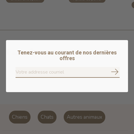
Garder contact
Tenez-vous au courant de nos dernières
offres
S'abonne
S'ab
Don’t worry, we won’t spam
Chiens
Chats
Autres animaux