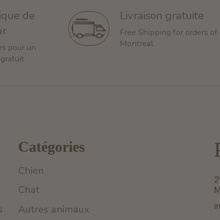
tique de
Livraison gratuite
ur
Free Shipping for orders of
Montreal
rs pour un
 gratuit
Catégories
Chien
2
Chat
M
i
s
Autres animaux