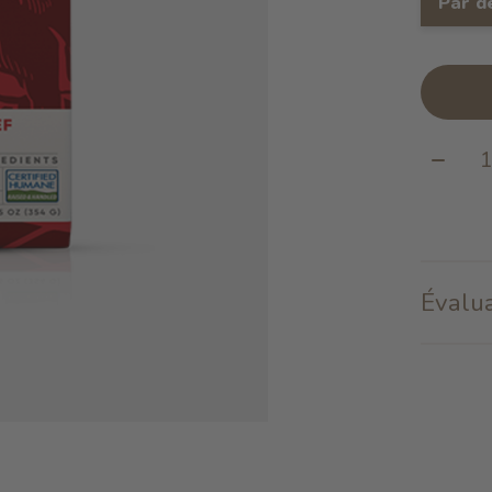
Par d
Quanti
Évalua