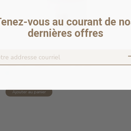
Tenez-vous au courant de no
dernières offres
Open Farm Digestive Health Whitefis...
En stock en ligne
5,99$CA
Ajouter au panier