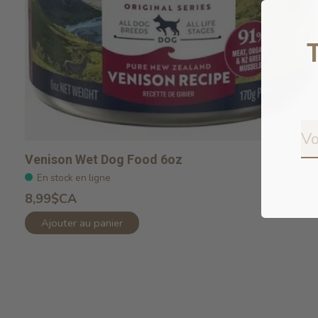
Venison Wet Dog Food 6oz
En stock en ligne
8,99$CA
Ajouter au panier