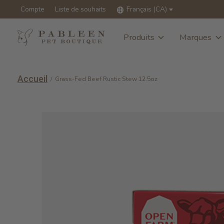
Compte
Liste de souhaits
Français (CA)
Produits
Marques
Accueil
/
Grass-Fed Beef Rustic Stew 12.5oz
Slideshow Items