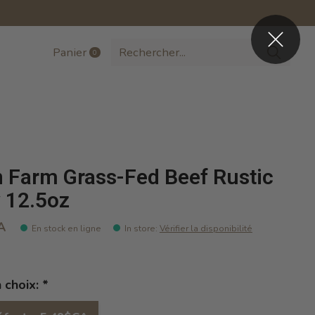
Panier
0
items
 Farm Grass-Fed Beef Rustic
 12.5oz
A
En stock en ligne
In store
:
Vérifier la disponibilité
n choix:
*