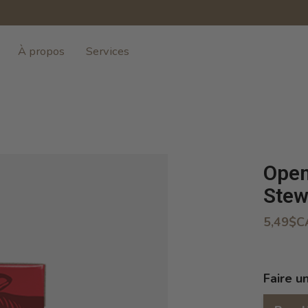
À propos
Services
Open
Stew
5,49$C
Faire u