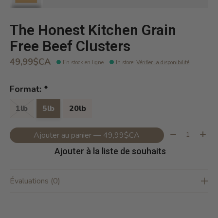
The Honest Kitchen Grain
Free Beef Clusters
49,99$CA
En stock en ligne
In store
:
Vérifier la disponibilité
Format:
*
1lb
5lb
20lb
Quantité:
Ajouter au panier — 49,99$CA
Ajouter à la liste de souhaits
Évaluations (0)