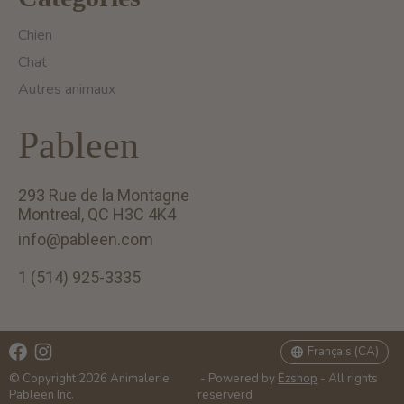
Chien
Chat
Autres animaux
Pableen
293 Rue de la Montagne
Montreal, QC H3C 4K4
info@pableen.com
1 (514) 925-3335
English (US)
Français (CA)
Français (CA)
© Copyright 2026 Animalerie
- Powered by
Ezshop
- All rights
Pableen Inc.
reserverd