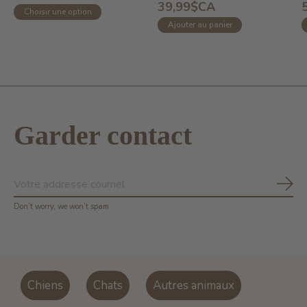
39,99$CA
Choisir une option
Ajouter au panier
Garder contact
S'ab
Don’t worry, we won’t spam
Chiens
Chats
Autres animaux