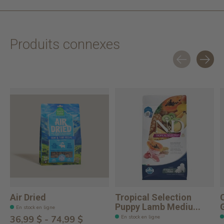
Produits connexes
Carousel items
Air Dried
Tropical Selection
Puppy Lamb Mediu...
G
En stock en ligne
En stock en ligne
36,99 $ - 74,99 $