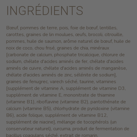
INGRÉDIENTS
Bœuf, pommes de terre, pois, foie de bœuf, lentilles,
carottes, graines de lin moulues, œufs, brocoli, citrouille,
pommes, huile de saumon, arôme naturel de bœuf, huile de
noix de coco, chou frisé, graines de chia, minéraux
[carbonate de calcium, phosphate tricalcique, chlorure de
sodium, chélate d'acides aminés de fer, chélate d'acides
aminés de cuivre, chélate d'acides aminés de manganèse,
chélate d'acides aminés de zinc, sélénite de sodium],
graines de fenugrec, varech séché, taurine, vitamines
[supplément de vitamine A, supplément de vitamine D3,
supplément de vitamine E, mononitrate de thiamine
(vitamine B1), riboflavine (vitamine B2), pantothénate de
calcium (vitamine B5), chlorhydrate de pyridoxine (vitamine
B6), acide folique, supplément de vitamine B12,
supplément de niacine], mélange de tocophérols (un
conservateur naturel), curcuma, produit de fermentation de
bacillus coagulans séché, extrait de romarin.