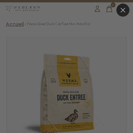
0
items
Accueil
/
Freeze-Dried Duck Cat Food Mini Nibs 8 oz
Slideshow Items