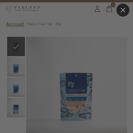
0
items
Accueil
/
Freeze-Dried Cod - 28g
Slideshow Items