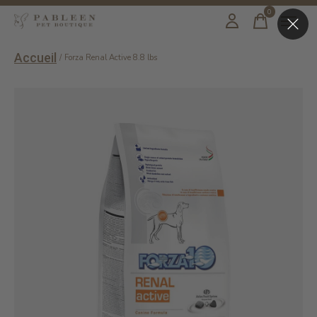
0
items
Accueil
/
Forza Renal Active 8.8 lbs
Slideshow Items