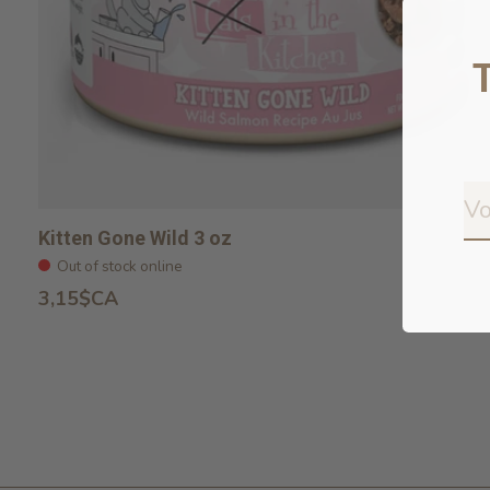
Kitten Gone Wild 3 oz
Out of stock online
3,15$CA