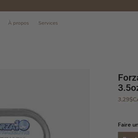
À propos
Services
Forz
3.5o
3,29$C
Faire u