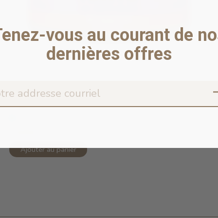
Tenez-vous au courant de no
dernières offres
Copy of 96% Duck & Duck Liver Pâté ...
En stock en ligne
5,99$CA
Ajouter au panier