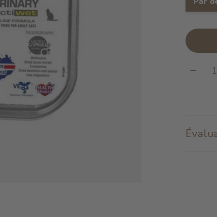
Par d
Quanti
Évalua