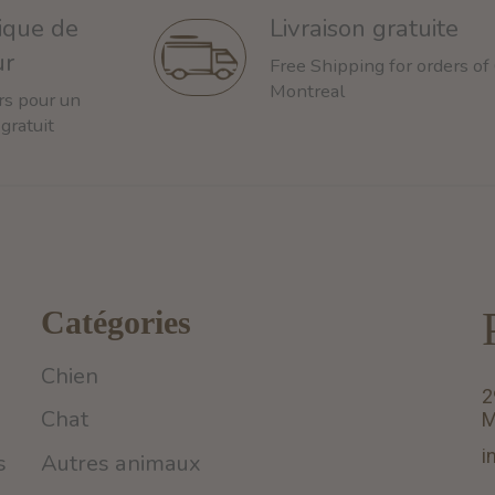
tique de
Livraison gratuite
ur
Free Shipping for orders of
Montreal
rs pour un
 gratuit
Catégories
Chien
2
Chat
M
i
s
Autres animaux