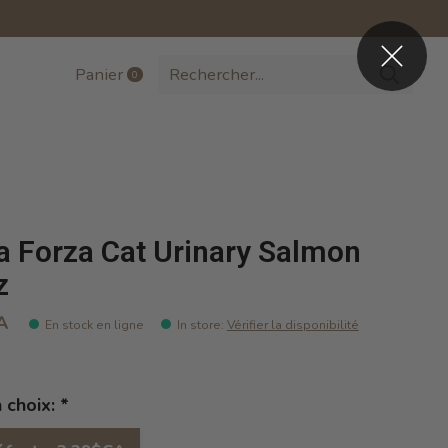
Panier
0
items
a Forza Cat Urinary Salmon
z
A
En stock en ligne
In store
:
Vérifier la disponibilité
n choix:
*