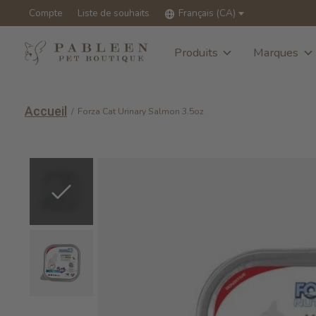
Compte
Liste de souhaits
Français (CA)
Produits
Marques
Accueil
/
Forza Cat Urinary Salmon 3.5oz
Slideshow Items