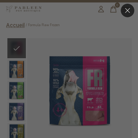
0
items
Accueil
/
Formula Raw Frozen
Slideshow Items