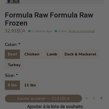
Formula Raw Formula Raw
Frozen
32,91$CA
En stock en ligne
In store
:
Vérifier la disponibilité
Color:
*
Beef
Chicken
Lamb
Duck & Mackerel
Turkey
Size:
*
5 lbs
11 lbs
Quantité:
Ajouter au panier — 32,91$CA
Ajouter à la liste de souhaits