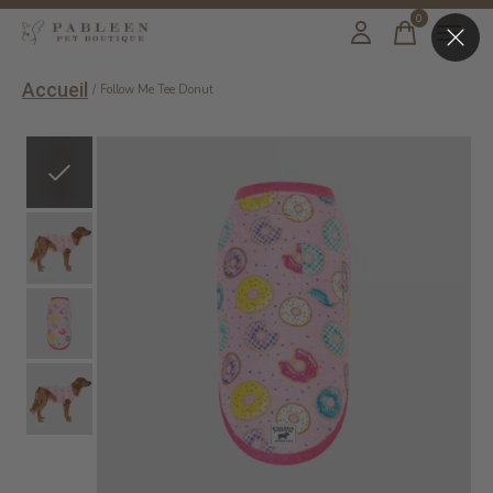
0
items
Accueil
/
Follow Me Tee Donut
Slideshow Items