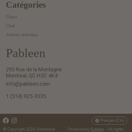
Catégories
Chien
Chat
Autres animaux
Pableen
293 Rue de la Montagne
Montreal, QC H3C 4K4
info@pableen.com
1 (514) 925-3335
English (US)
Français (CA)
Français (CA)
© Copyright 2026 Animalerie
- Powered by
Ezshop
- All rights