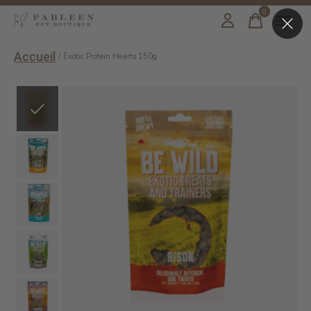
0
items
Accueil
/
Exotic Protein Hearts 150g
Slideshow Items