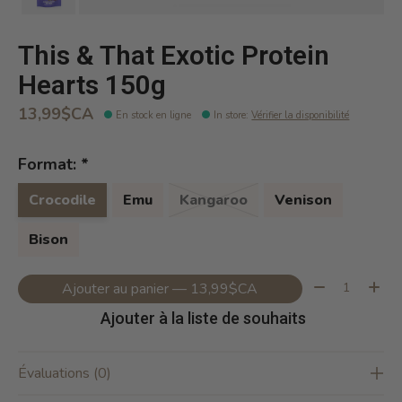
This & That Exotic Protein
Hearts 150g
13,99$CA
En stock en ligne
In store
:
Vérifier la disponibilité
Format:
*
Crocodile
Emu
Kangaroo
Venison
Bison
Quantité:
Ajouter au panier — 13,99$CA
Ajouter à la liste de souhaits
Évaluations (0)