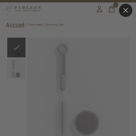
0
items
Accueil
/
Eversweet Cleaning Set
Slideshow Items