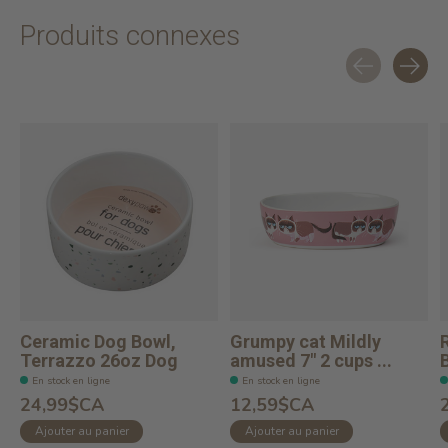
Produits connexes
Carousel items
Ceramic Dog Bowl,
Grumpy cat Mildly
Terrazzo 26oz Dog
amused 7" 2 cups ...
B
En stock en ligne
En stock en ligne
24,99$CA
12,59$CA
Ajouter au panier
Ajouter au panier