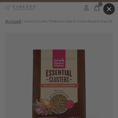
0
items
Accueil
/
Essential Clusters Whole Grain Beef & Chicken Recipe for Dogs 5lb
Slideshow Items