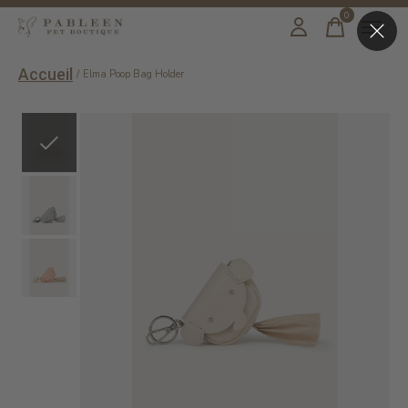
0
items
Accueil
/
Elma Poop Bag Holder
Slideshow Items