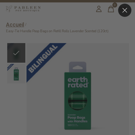
0
items
Accueil
/
Easy-Tie Handle Poop Bags on Refill Rolls Lavender Scented (120ct)
Slideshow Items