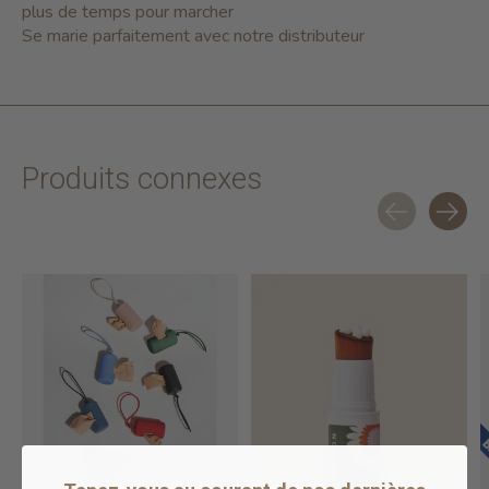
plus de temps pour marcher
Se marie parfaitement avec notre distributeur
Produits connexes
Carousel items