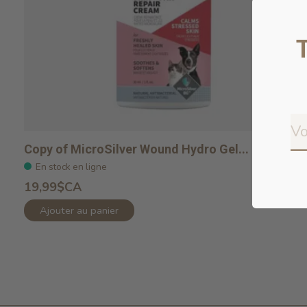
Copy of MicroSilver Wound Hydro Gel...
En stock en ligne
19,99$CA
Ajouter au panier