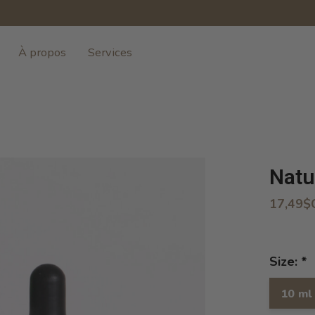
À propos
Services
Natu
17,49$
Size:
*
10 ml