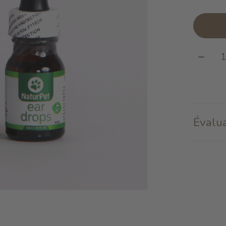
Quanti
Évalua