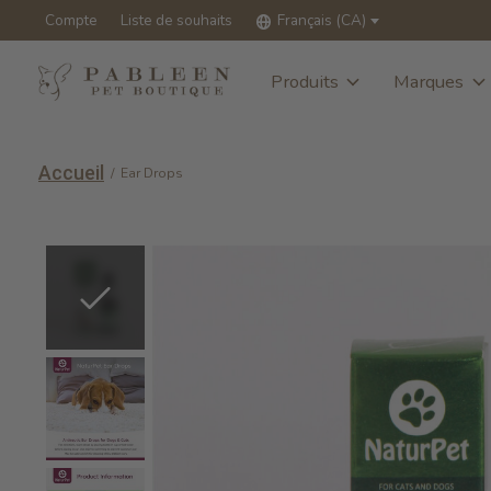
Compte
Liste de souhaits
Français (CA)
Produits
Marques
Accueil
/
Ear Drops
Slideshow Items