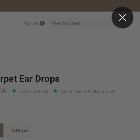
Panier
0
items
rpet Ear Drops
CA
En stock en ligne
In store
:
Vérifier la disponibilité
100 ml