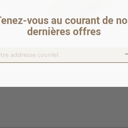
Tenez-vous au courant de no
dernières offres
Safari Soft Slicker Brush for
En stock en ligne
15,49 $ - 20,49 $