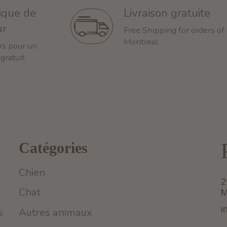
tique de
Livraison gratuite
ur
Free Shipping for orders of
Montreal
rs pour un
 gratuit
Catégories
Chien
2
Chat
M
i
s
Autres animaux