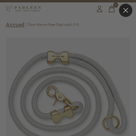
0
items
Accueil
/
Dove Marine Rope Dog Leash 5 ft
Slideshow Items