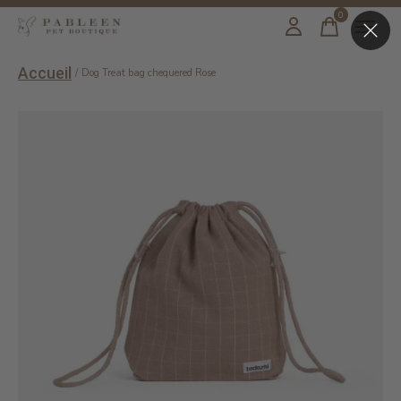
0
items
Accueil
/
Dog Treat bag chequered Rose
Slideshow Items