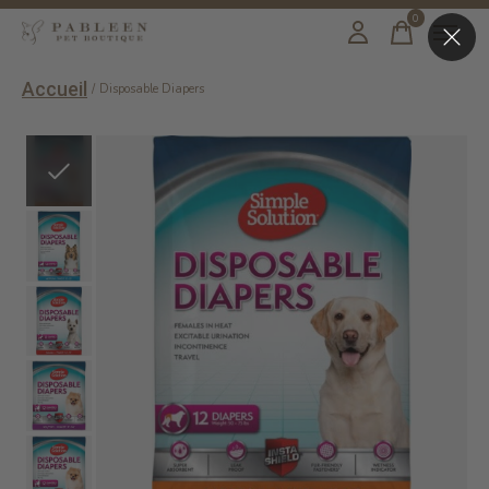
0
items
Accueil
/
Disposable Diapers
Slideshow Items