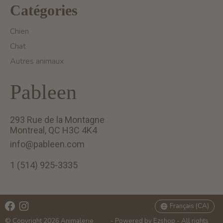
Catégories
Chien
Chat
Autres animaux
Pableen
293 Rue de la Montagne
Montreal, QC H3C 4K4
info@pableen.com
1 (514) 925-3335
English (US)
Français (CA)
Français (CA)
© Copyright 2026 Animalerie
- Powered by
Ezshop
- All rights