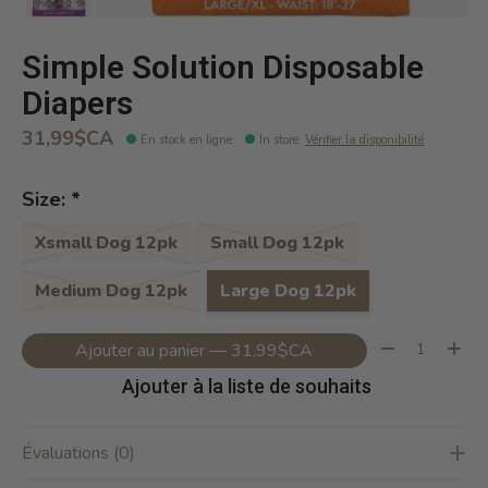
Simple Solution Disposable
Diapers
31,99$CA
En stock en ligne
In store
:
Vérifier la disponibilité
Size:
*
Xsmall Dog 12pk
Small Dog 12pk
Medium Dog 12pk
Large Dog 12pk
Quantité:
Ajouter au panier — 31,99$CA
Ajouter à la liste de souhaits
Évaluations (0)