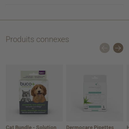
Produits connexes
Carousel items
Cat Bundle - Solution
Dermocare Pipettes
H