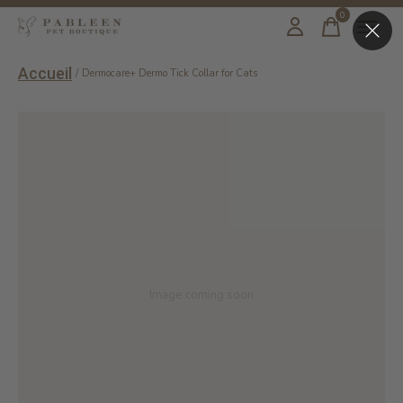
0
items
Accueil
/
Dermocare+ Dermo Tick Collar for Cats
Image coming soon