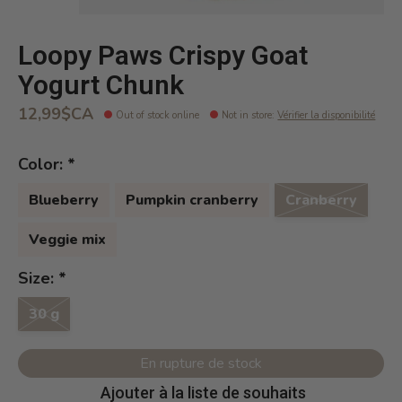
Loopy Paws Crispy Goat
Yogurt Chunk
12,99$CA
Out of stock online
Not in store
:
Vérifier la disponibilité
Color:
*
Blueberry
Pumpkin cranberry
Cranberry
Veggie mix
Size:
*
30 g
En rupture de stock
Ajouter à la liste de souhaits