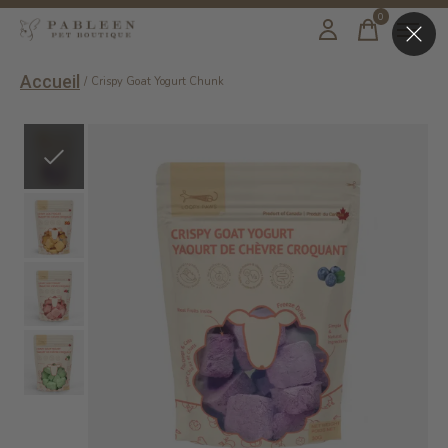
0
items
Accueil
/
Crispy Goat Yogurt Chunk
Slideshow Items