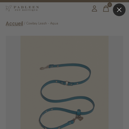
0
items
Accueil
/
Cowboy Leash - Aqua
Slideshow Items