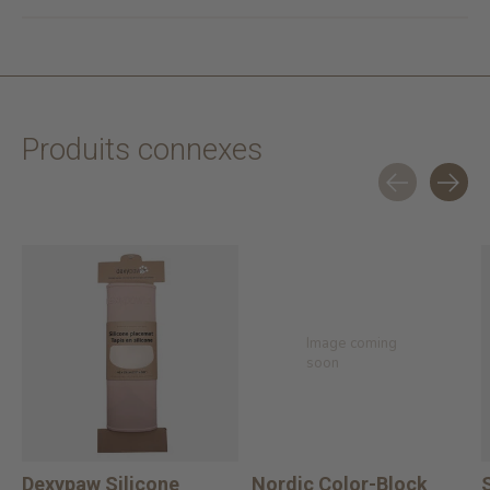
Produits connexes
Carousel items
Image coming
soon
Dexypaw Silicone
Nordic Color-Block