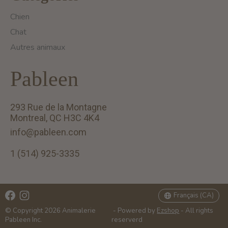
Chien
Chat
Autres animaux
Pableen
293 Rue de la Montagne
Montreal, QC H3C 4K4
info@pableen.com
1 (514) 925-3335
English (US)
Français (CA)
Français (CA)
© Copyright 2026 Animalerie
- Powered by
Ezshop
- All rights
Pableen Inc.
reserverd