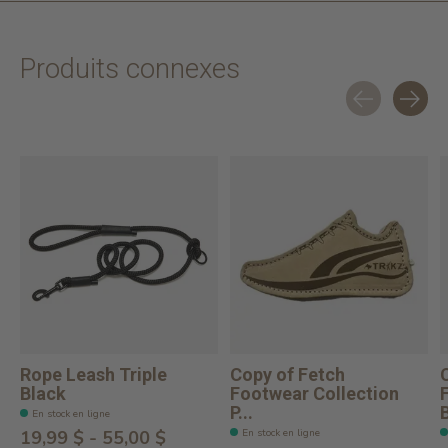
Produits connexes
Carousel items
Rope Leash Triple
Copy of Fetch
Black
Footwear Collection
P...
B
En stock en ligne
En stock en ligne
19,99 $ - 55,00 $