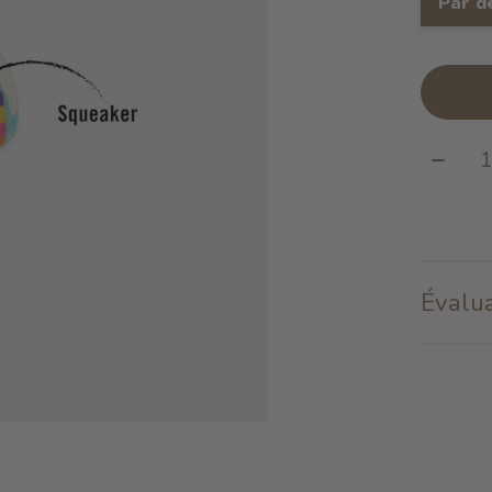
Par d
Quanti
Évalua