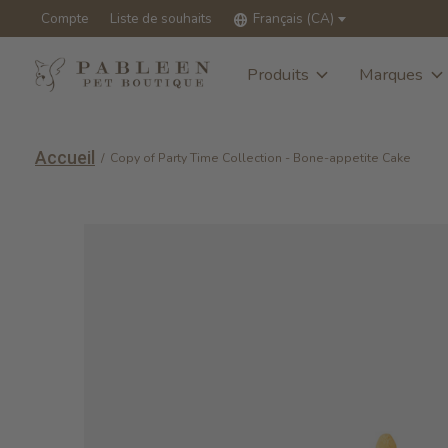
Compte
Liste de souhaits
Français (CA)
Produits
Marques
Accueil
/
Copy of Party Time Collection - Bone-appetite Cake
Slideshow Items