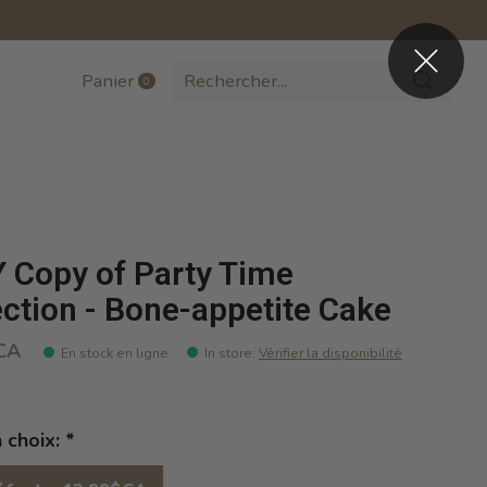
Panier
0
items
 Copy of Party Time
ection - Bone-appetite Cake
CA
En stock en ligne
In store
:
Vérifier la disponibilité
n choix:
*