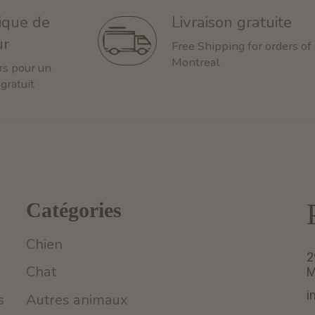
tique de
Livraison gratuite
ur
Free Shipping for orders of
Montreal
rs pour un
 gratuit
Catégories
Chien
2
Chat
M
i
s
Autres animaux