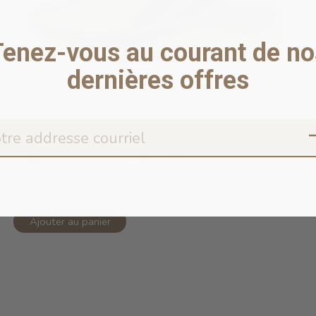
Tenez-vous au courant de no
dernières offres
Copy of Fetch Footwear Collection P...
En stock en ligne
19,95$CA
Ajouter au panier