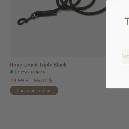
Rope Leash Triple Black
En stock en ligne
19,99 $ - 55,00 $
Choisir une option