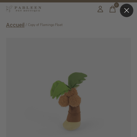
0
items
Accueil
/
Copy of Flamingo Float
Slideshow Items