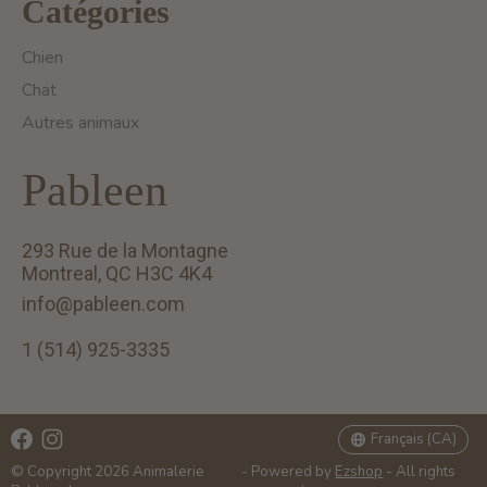
Catégories
Chien
Chat
Autres animaux
Pableen
293 Rue de la Montagne
Montreal, QC H3C 4K4
info@pableen.com
1 (514) 925-3335
English (US)
Français (CA)
Français (CA)
© Copyright 2026 Animalerie
- Powered by
Ezshop
- All rights