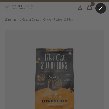
0
items
Accueil
/
Copy of Dental - Chicken Recipe - 2.8 lbs
Slideshow Items