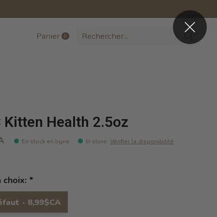
Panier
0
items
 Kitten Health 2.5oz
A
En stock en ligne
In store
:
Vérifier la disponibilité
n choix:
*
éfaut - 8,99$CA