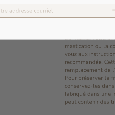
Avis
de non-responsab
ET NON DESTINÉ
Surveillez votre a
mastication ou la 
vous aux instruction
recommandée. Cette 
remplacement de l'
Pour préserver la fr
conservez-les dans u
fabriqué dans une in
peut contenir des tr