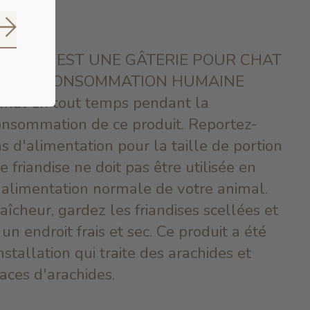
S'abonner
ilité CECI EST UNE GÂTERIE POUR CHAT
E À LA CONSOMMATION HUMAINE
nimal en tout temps pendant la
consommation de ce produit. Reportez-
s d'alimentation pour la taille de portion
friandise ne doit pas être utilisée en
alimentation normale de votre animal.
aîcheur, gardez les friandises scellées et
n endroit frais et sec. Ce produit a été
stallation qui traite des arachides et
aces d'arachides.