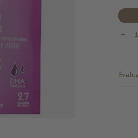
Quanti
Évalua