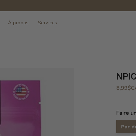
À propos
Services
NPIC
8,99$C
Faire u
Par d