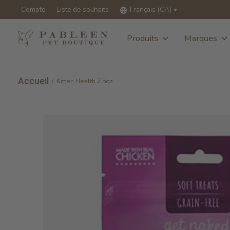
Compte
Liste de souhaits
Français (CA)
Produits
Marques
Accueil
/
Kitten Health 2.5oz
Slideshow Items