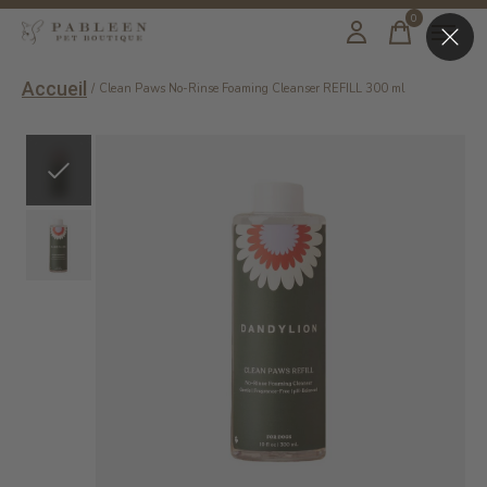
0
items
Accueil
/
Clean Paws No-Rinse Foaming Cleanser REFILL 300 ml
Slideshow Items