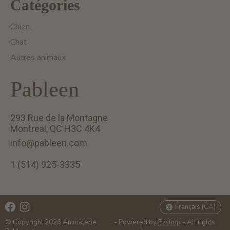
Catégories
Chien
Chat
Autres animaux
Pableen
293 Rue de la Montagne
Montreal, QC H3C 4K4
info@pableen.com
1 (514) 925-3335
English (US)
Français (CA)
Français (CA)
© Copyright 2026 Animalerie
- Powered by
Ezshop
- All rights