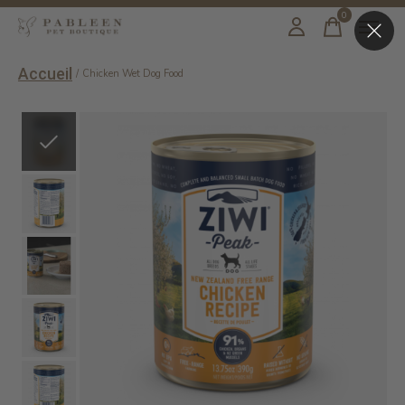
0
items
Accueil
/
Chicken Wet Dog Food
Slideshow Items