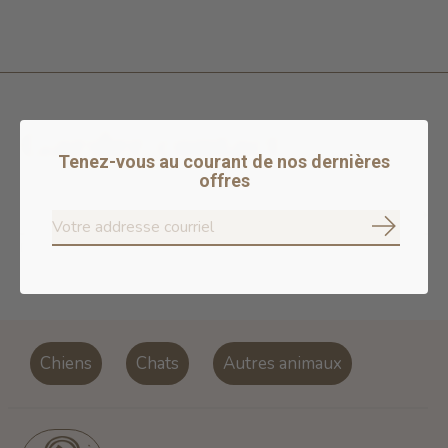
Garder contact
Tenez-vous au courant de nos dernières
offres
S'ab
S'abonne
Don’t worry, we won’t spam
Chiens
Chats
Autres animaux