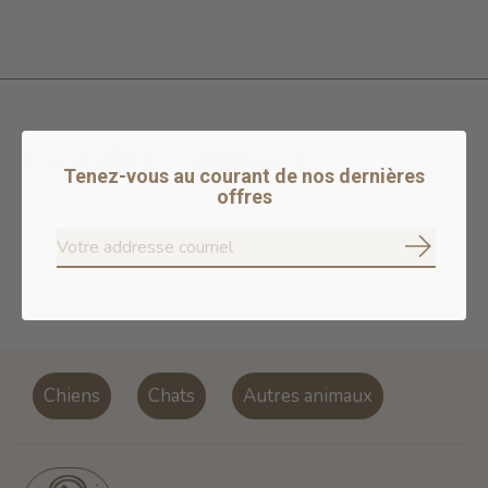
Garder contact
Tenez-vous au courant de nos dernières
offres
S'ab
S'abonne
Don’t worry, we won’t spam
Chiens
Chats
Autres animaux