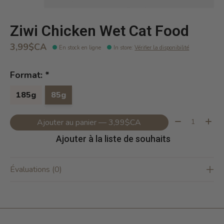
Ziwi Chicken Wet Cat Food
3,99$CA
En stock en ligne
In store
:
Vérifier la disponibilité
Format:
*
185g
85g
Quantité:
Ajouter au panier — 3,99$CA
Ajouter à la liste de souhaits
Évaluations (0)