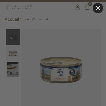
0
items
Accueil
/
Chicken Wet Cat Food
Slideshow Items