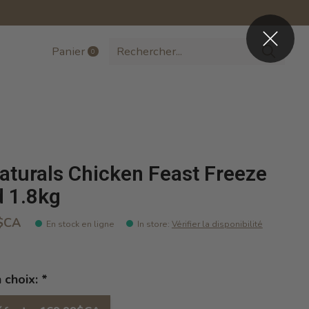
Panier
0
items
aturals Chicken Feast Freeze
d 1.8kg
$CA
En stock en ligne
In store
:
Vérifier la disponibilité
n choix:
*