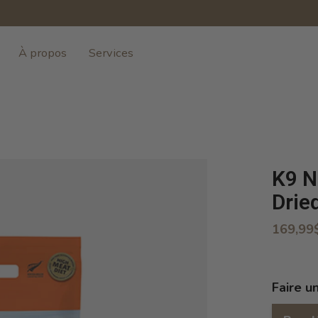
À propos
Services
K9 N
Drie
169,99
Faire u