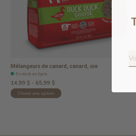
Mélangeurs de canard, canard, oie
En stock en ligne
14,99 $ - 65,99 $
Choisir une option