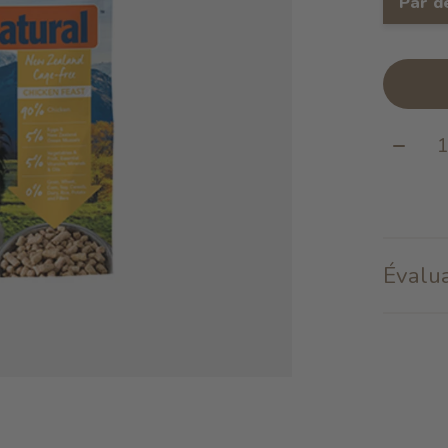
Par d
Quanti
Évalua