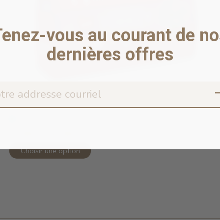
Tenez-vous au courant de no
dernières offres
Mélangeurs de repas de dinde
En stock en ligne
13,99 $ - 62,99 $
Choisir une option