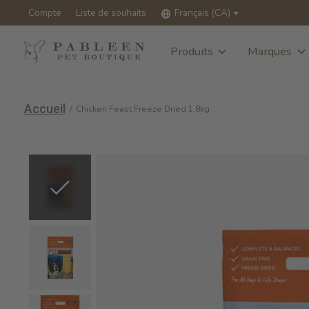
Compte
Liste de souhaits
Français (CA)
Produits
Marques
Accueil
/
Chicken Feast Freeze Dried 1.8kg
Slideshow Items