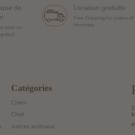
tique de
Livraison gratuite
ur
Free Shipping for orders of
Montreal
rs pour un
 gratuit
Catégories
Chien
2
Chat
M
i
s
Autres animaux