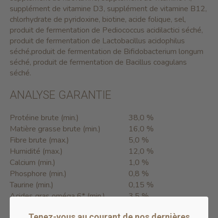
supplément de vitamine D3, supplément de vitamine B12,
chlorhydrate de pyridoxine, biotine, acide folique, sel,
produit de fermentation de Pediococcus acidilactici séché,
produit de fermentation de Lactobacillus acidophilus
séché,produit de fermentation de Bifidobacterium longum
séché, produit de fermentation de Bacillus coagulans
séché.
ANALYSE GARANTIE
Protéine brute (min.)
38,0 %
Matière grasse brute (min.)
16,0 %
Fibre brute (max.)
5,0 %
Humidité (max.)
12,0 %
Calcium (min.)
1,0 %
Phosphore (min.)
0,8 %
Taurine (min.)
0,15 %
Acides gras oméga 6* (min.)
3,5 %
Acides gras oméga 3* (min.)
0,4 %
Tenez-vous au courant de nos dernières