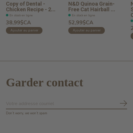
Copy of Dental -
N&D Quinoa Grain-
Chicken Recipe - 2...
Free Cat Hairball ...
C
En stock en ligne
En stock en ligne
38,99$CA
52,99$CA
Ajouter au panier
Ajouter au panier
Garder contact
S'ab
Don’t worry, we won’t spam