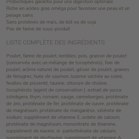
Probiotiques garantis pour une digestion optimale
Riche en acides gras oméga pour favoriser une peau et un
pelage sains
Sans protéines de maïs, de blé ou de soja
Pas de farine de sous-produit
LISTE COMPLÈTE DES INGRÉDIENTS
Poulet, farine de poulet, lentilles, pois, graisse de poulet
(conservée avec un mélange de tocophérols), foie de
poulet, arôme naturel de poulet, gésier de poulet, graines
de fenugrec, huile de saumon, luzerne séchée au soleil,
feuilles de pissenlit, taurine, chlorure de choline,
tocophérols (agent de conservation ), extrait de yucca
schidigera, thym, romarin, sauge, canneberges, protéinate
de zinc, protéinate de fer, protéinate de cuivre, protéinate
de magnésium, protéinate de manganèse, sélénite de
sodium, supplément de vitamine E, iodate de calcium,
protéinate de magnésium, mononitrate de thiamine,
supplément de niacine, d- pantothénate de calcium,
supplément de riboflavine, supplément de vitamine A,