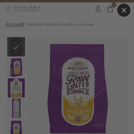
0
items
Accueil
/
Recette de croquettes de poulet cru sans cage
Slideshow Items