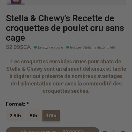
Stella & Chewy's Recette de
croquettes de poulet cru sans
cage
52,99$CA
En stock en ligne
In store
:
Vérifier la disponibilité
Les croquettes enrobées crues pour chats de
Stella & Chewy sont un aliment délicieux et facile
à digérer qui présente de nombreux avantages
de l'alimentation crue avec la commodité des
croquettes sèches.
Format:
*
2.5lb
5lb
10lb
Quantité:
Ajouter au panier — 52,99$CA