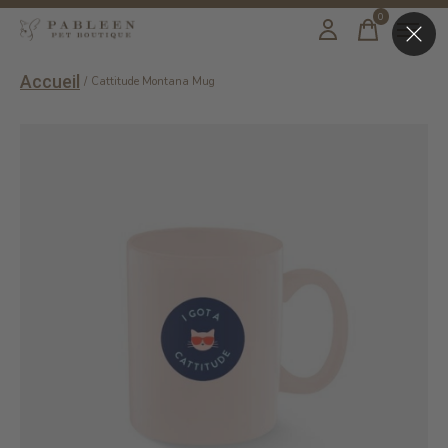
0
items
Accueil
/
Cattitude Montana Mug
Slideshow Items